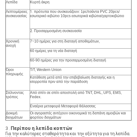
Λεπίδα
Κυρτή άκρη
Λεπτομέρειες
1.
πρότυπα που συσκευάζουν: 1pc/τσάντα PVC 20pcs/
συσκευασίας
εσωτερικό κιβώτιο 10pcs εσωτερικά κιβώτια/χαρτοκιβώτιο
2.
Προσαρμοσμένη συσκευασία
Χρονική
7~10 ημέρες για στη διαταγή αποθεμάτων,
ανοχή
60 ημέρες για τη νέα διαταγή
60-90 ημέρες για την προσαρμοσμένη διαταγή
Όροι
T/T, Western Union
πληρωμής
Κατάθεση μετά από την επιβεβαίωση διαταγής και η
ισορροπία πριν από την παράδοση
Στέλνοντας
Από σπίτι σε σπίτι αποστολή από TNT, DHL, UPS, EMS,
τρόπος
Fedex.
Εναέρια μεταφορά Μεταφορά θάλασσας
Δοκιμή
Οι αγοραστές αντέχουν οικονομικά τη δαπάνη αμοιβών και
δειγμάτων
φορτίου δειγμάτων
Περίπου η λεπίδα κοπτών
3 .
Για την καλύτερες σταθερότητα και την οξύτητα για τη λεπίδα.