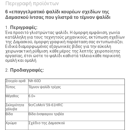
Περιγραφή προϊόντων
6 «επαγγελματικό ψαλίδι κουρέων σχεδίων της
Δαμασκού ίντσας που γλιστρά το τέμνον ψαλίδι
Περιγραφές:
1 .
Ένα προσιτό γλιστρώντας ψαλίδι. Η όμορφη εμφάνιση, γωνία
κατάλληλη για τους τεχνητούς μηχανικούς, εκτύπωση σχεδίων
της Δαμασκού, όμορφη γραφική παράσταση σας εντυπωσιάζει.
Ειδικά διαμορφωμένες εξαγωνικές βίδες για την εύκολη
χειρωνακτική ρύθμιση. κάθε μέρος της λεπτής χειροποίητης
εργασίας, έτσι ώστε το ψαλίδι καθιστά τέλεια κάθε περικοπή
ομαλή και ομαλή.
Προδιαγραφές:
2 .
Στοιχείο αριθ.
Nfr-60D
Τύπος
Τέμνον ψαλίδι τρίχας
Μέγεθος
6.0»
Σκληρότητα
9crCoMoV 59-61HRC
χάλυβα
Βίδα
Βίδα ένσφαιρου τριβέα
Χρώμα
Σχέδιο της Δαμασκού