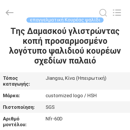
City
Jincheng
Scissors
Co.,
Ltd..
επαγγελματική Κουρέας ψαλίδι
All
Rights
Της Δαμασκού γλιστρώντας
ΣΠΊΤΙ
Reserved.
κοπή προσαρμοσμένο
ΠΡΟΪΌΝΤΑ
λογότυπο ψαλιδιού κουρέων
σχεδίων παλαιό
ΠΕΡΊΠΟΥ
ΕΜΕΊΣ
Τόπος
Jiangsu, Κίνα (Ηπειρωτική)
καταγωγής:
ΓΎΡΟΣ
Μάρκα:
customized logo / HSH
ΕΡΓΟΣΤΑΣΊΩΝ
Πιστοποίηση:
SGS
Αριθμό
Nfr-60D
ΠΟΙΟΤΙΚΌΣ
μοντέλου: