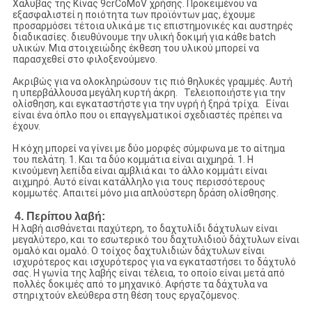
Χάλυβας της Κίνας 9crCoMoV χρήσης. Προκειμένου να
εξασφαλιστεί η ποιότητα των προϊόντων μας, έχουμε
προσαρμόσει τέτοια υλικά με τις επιστημονικές και αυστηρές
διαδικασίες. διευθύνουμε την υλική δοκιμή για κάθε batch
υλικών. Μια στοιχειώδης έκθεση του υλικού μπορεί να
παρασχεθεί στο φιλοξενούμενο.
Ακριβώς για να ολοκληρώσουν τις πιό θηλυκές γραμμές. Αυτή
η υπερβάλλουσα μεγάλη κυρτή άκρη. Τελειοποιήστε για την
ολίσθηση, και εγκαταστήστε για την υγρή ή ξηρά τρίχα. Είναι
είναι ένα όπλο που οι επαγγελματικοί σχεδιαστές πρέπει να
έχουν.
Η κόχη μπορεί να γίνει με δύο μορφές σύμφωνα με το αίτημα
του πελάτη. 1. Και τα δύο κομμάτια είναι αιχμηρά. 1. Η
κινούμενη λεπίδα είναι αμβλιά και το άλλο κομμάτι είναι
αιχμηρό. Αυτό είναι κατάλληλο για τους περισσότερους
κομμωτές. Απαιτεί μόνο μια απλούστερη δράση ολίσθησης.
4. Περίπου λαβή:
Η λαβή αισθάνεται παχύτερη, το δαχτυλίδι δάχτυλων είναι
μεγαλύτερο, και το εσωτερικό του δαχτυλιδιού δάχτυλων είναι
ομαλό και ομαλό. Ο τοίχος δαχτυλιδιών δάχτυλων είναι
ισχυρότερος και ισχυρότερος για να εγκαταστήσει το δάχτυλό
σας. Η γωνία της λαβής είναι τέλεια, το οποίο είναι μετά από
πολλές δοκιμές από το μηχανικό. Αφήστε τα δάχτυλα να
στηριχτούν ελεύθερα στη θέση τους εργαζόμενος.