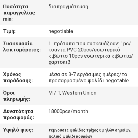
ΈΛΕΓΧΟΣ
Ποσότητα
διαπραγμάτευση
παραγγελίας
min:
ΜΑΣ
Τιμή:
negotiable
ΕΛΆΤΕ
ΣΕ
Συσκευασία
1. πρότυπα που συσκευάζουν: 1pc/
λεπτομέρειες:
τσάντα PVC 20pcs/εσωτερικό
ΕΠΑΦΉ
κιβώτιο 10pcs εσωτερικά κιβώτια/
χαρτοκιβ
ΜΕ
Χρόνος
μέσα σε 3-7 εργάσιμες ημέρες/το
παράδοσης:
προσαρμοσμένο ψαλίδι negotable
ΖΗΤΉΣΤΕ
Όροι
Μ / Τ, Western Union
ΈΝΑ
πληρωμής:
ΑΠΌΣΠΑΣΜΑ
Δυνατότητα
18000pcs/month
προσφοράς:
SITEMAP
Υψηλό φως:
,
τέμνουσες ψαλίδες τρίχας υψηλών σημείων
παλαιό ψαλίδι κουρέων